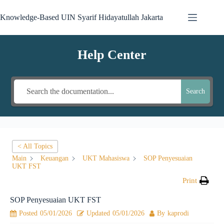
Knowledge-Based UIN Syarif Hidayatullah Jakarta
Help Center
Search
< All Topics
Main
Keuangan
UKT Mahasiswa
SOP Penyesuaian
UKT FST
Print
SOP Penyesuaian UKT FST
Posted
05/01/2026
Updated
05/01/2026
By
kaprodi