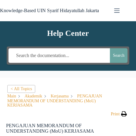
Knowledge-Based UIN Syarif Hidayatullah Jakarta
Help Center
Search
< All Topics
Main
Akademik
Kerjasama
PENGAJUAN
MEMORANDUM OF UNDERSTANDING (MoU)
KERJASAMA
Print
PENGAJUAN MEMORANDUM OF
UNDERSTANDING (MoU) KERJASAMA