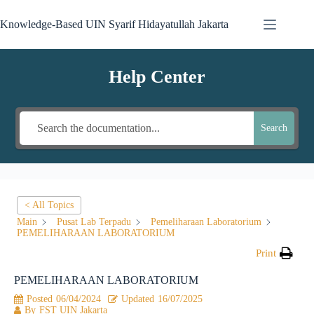
Knowledge-Based UIN Syarif Hidayatullah Jakarta
Help Center
Search
< All Topics
Main
Pusat Lab Terpadu
Pemeliharaan Laboratorium
PEMELIHARAAN LABORATORIUM
Print
PEMELIHARAAN LABORATORIUM
Posted
06/04/2024
Updated
16/07/2025
By
FST UIN Jakarta