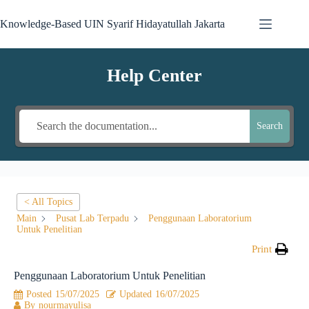
Knowledge-Based UIN Syarif Hidayatullah Jakarta
Help Center
Search
< All Topics
Main
Pusat Lab Terpadu
Penggunaan Laboratorium
Untuk Penelitian
Print
Penggunaan Laboratorium Untuk Penelitian
Posted
15/07/2025
Updated
16/07/2025
By
nourmayulisa