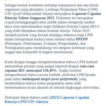
Sebagai bentuk komitmen terhadap transparansi dan tata kelola
organisasi yang akuntabel, Lembaga Penjaminan Mutu (LPM)
UIN Syarif Hidayatullah Jakarta menyajikan
Laporan Capaian
Kinerja Tahun Anggaran 2025
. Dokumen ini merupakan
wujud pertanggungjawaban publik dalam mengelola sumber
daya serta merealisasikan target Indikator Kinerja Utama (IKU)
yang telah ditetapkan dalam kontrak kinerja. Tahun 2025
menjadi periode yang krusial sekaligus istimewa bagi LPM
dalam memperkuat budaya mutu melalui siklus
PPEPP
(Penetapan, Pelaksanaan, Evaluasi, Pengendalian, dan
Peningkatan) guna mendukung visi integrasi keilmuan yang
unggul dan kompetitif di tingkat internasional.
Kami dengan bangga menginformasikan bahwa LPM berhasil
menorehkan prestasi yang sangat impresif dengan
rata-rata
capaian IKU mencapai 156,49%
. Angka tersebut
mengonfirmasi bahwa secara kolektif, performa LPM berada
pada status
melampaui target (
over-performed
)
, yang
membuktikan bahwa sistem penjaminan mutu telah
terinternalisasi secara dinamis di seluruh lingkungan universitas
.
Dokumen dapat diakses pada
[2025] Laporan Capaian
Kinerja LPM UIN Jakarta