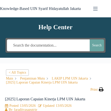
Knowledge-Based UIN Syarif Hidayatullah Jakarta
Help Center
Search
< All Topics
Main
Penjaminan Mutu
LAKIP LPM UIN Jakarta
[2025] Laporan Capaian Kinerja LPM UIN Jakarta
Print
[2025] Laporan Capaian Kinerja LPM UIN Jakarta
Posted
13/05/2026
Updated
13/05/2026
By
faradityasaputrie